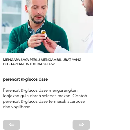
MENGAPA SAYA PERLU MENGAMBIL UBAT YANG
DITETAPKAN UNTUK DIABETES?
perencat α-glucosidase
Perencat α-glucosidase mengurangkan
lonjakan gula darah selepas makan. Contoh
perencat α-glucosidase termasuk acarbose
dan voglibose.
⇦
⇨