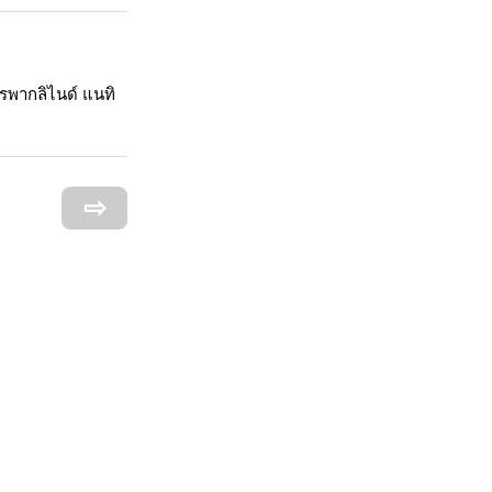
 เรพากลิไนด์ แนทิ
⇨