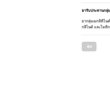
ยารับประทานกลุ่มเ
ยากลุ่มเมกลิทิไนด
กลิไนด์ และไมทิก
⇦