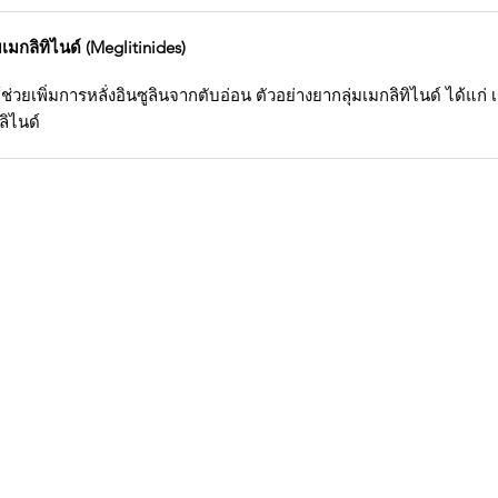
มกลิทิไนด์ (Meglitinides)
์ช่วยเพิ่มการหลั่งอินซูลินจากตับอ่อน ตัวอย่างยากลุ่มเมกลิทิไนด์ ได้แก่
ลิไนด์