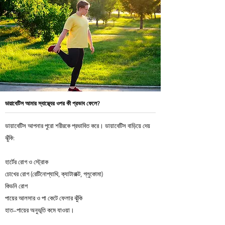
ডায়াবেটিস আমার স্বাস্থ্যের ওপর কী প্রভাব ফেলে?
ডায়াবেটিস আপনার পুরো শরীরকে প্রভাবিত করে। ডায়াবেটিস বাড়িয়ে দেয়
ঝুঁকি:
হার্টের রোগ ও স্ট্রোক
চোখের রোগ (রেটিনোপ্যাথি, ক্যাটারাক্ট, গ্লুকোমা)
কিডনি রোগ
পায়ের আলসার ও পা কেটে ফেলার ঝুঁকি
হাত–পায়ের অনুভূতি কমে যাওয়া।