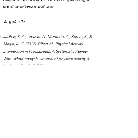
ตามคำแนะนำของแพทย์เสมอ
ข้อมูลอ้างอิง
Jadhav, R. A., Hazari, A., Monterio, A., Kumar, S., &
Maiya, A. G. (2017). Effect of Physical Activity
Intervention in Prediabetes: A Systematic Review
With Meta-analysis. Journal of physical activity &
health, 14(9), 745–755.
https://doi.org/10.1123/jpah.2016-0632
Kim, Y., & Je, Y. (2014). Dietary fiber intake and total
mortality: a meta-analysis of prospective cohort
studies. American journal of epidemiology, 180(6),
565–573.
https://doi.org/10.1093/aje/kwu174