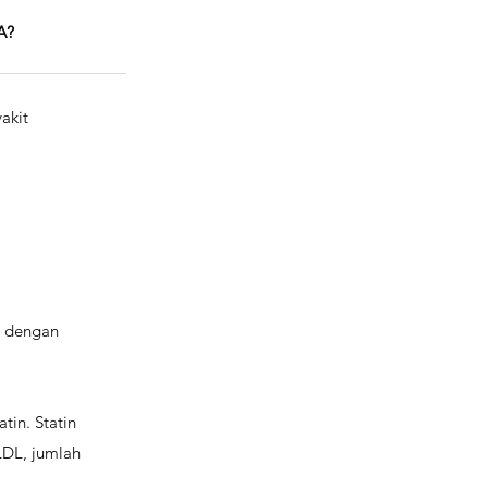
A?
akit
n dengan
tin. Statin
DL, jumlah