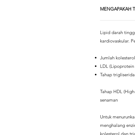
MENGAPAKAH TA
Lipid darah ting
kardiovaskular. P
Jumlah kolestero
LDL (Lipoprotein
Tahap trigliserida
Tahap HDL (High-
senaman
Untuk menurunkan
menghalang enzi
kolesterol dan tr