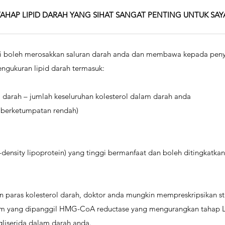
HAP LIPID DARAH YANG SIHAT SANGAT PENTING UNTUK SAY
gi boleh merosakkan saluran darah anda dan membawa kepada peny
engukuran lipid darah termasuk:
l darah – jumlah keseluruhan kolesterol dalam darah anda
 berketumpatan rendah)
density lipoprotein) yang tinggi bermanfaat dan boleh ditingkatka
 paras kolesterol darah, doktor anda mungkin mempreskripsikan sta
m yang dipanggil HMG-CoA reductase yang mengurangkan tahap L
igliserida dalam darah anda.