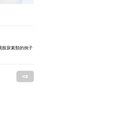
磺胺尿素類的例子
⇨