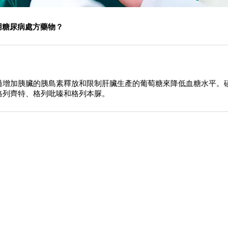
用糖尿病處方藥物？
過增加胰臟的胰島素釋放和限制肝臟生產的葡萄糖來降低血糖水平。
格列齊特、格列吡嗪和格列本脲。