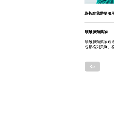
為甚麼我需要服
磺酰脲類藥物
磺酰脲類藥物通
包括格列美脲、
⇦