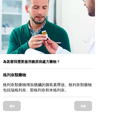
為甚麼我需要服用糖尿病處方藥物？
格列奈類藥物
格列奈類藥物增加胰臟的胰島素釋放。格列奈類藥物
包括瑞格列奈、那格列奈和米格列奈。
⇦
⇨